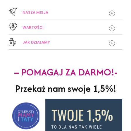
NASZA MISJA
WARTOŚCI
Edukacja
JAK DZIAŁAMY
Integracja
– POMAGAJ ZA DARMO!-
edukacji i integracji.
Przekaż nam swoje 1,5%!
Przyjaźń