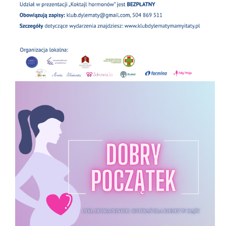
WIZYTA U FIZJOTERAPEUTKI
UROGINEKOLOGICZNEJ
:
https://www.zdrowaja.com/
PSYCHOLOG
:
DOULA PORODOWA
POŁOŻNA
ROZMYŚLASZ NAD PORODEM W DOMU LUB
PORODEM NATURALNYM PO CC?