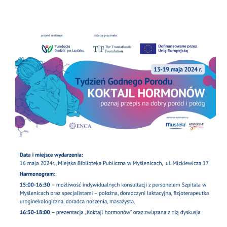
porodu/
online/
https://ankieta.
rodzicpoludzku.pl/
https://www.zaufanapolozna.pl/
DORADCY NOSZENIA DZIECI (CHUSTY I
NOSIDŁA)
https://www.facebook.com/ola.
bisztyga.doula/?locale=pl_PL
https://www.pasiata.pl/
https://www.facebook.com/
martamotachusty?locale=pl_PL