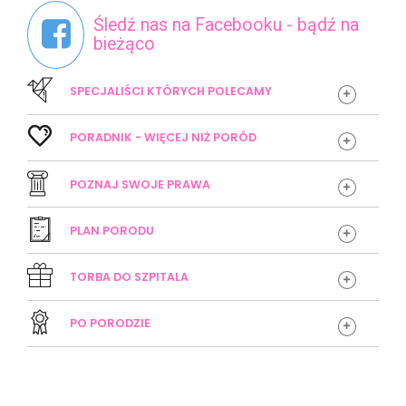
Śledź nas na Facebooku - bądź na
bieżąco
SPECJALIŚCI KTÓRYCH POLECAMY
SZKOŁA RODZENIA
PORADNIK - WIĘCEJ NIŻ PORÓD
POZNAJ SWOJE PRAWA
http://poloznawiola.pl/
PLAN PORODU
CERTYFIKOWANY DORADCA LAKTACYJNY
Do pobrania
https://rodzicpoludzku.pl/
poznaj-
TORBA DO SZPITALA
swoje-prawa/standard-
opieki-
okoloporodowej-poznaj-
swoje-
https://gdzierodzic.info/plan-
PO PORODZIE
prawa/infografika-o-
standardzie-
porodu/
https://laktacja.org.pl/
organizacyjnym-
opieki-
okoloporodowej/
https://gdzierodzic.info/
torba-do-
https://zeromski-szpital.pl/poradnia-laktacyjna-