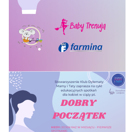
podzielimy się
wiedzą i doświadczeniem klubowych mam,
które wybrały takie porody.