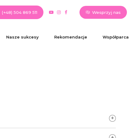
(+48) 504 869 511
Wesprzyj nas
Nasze sukcesy
Rekomendacje
Współparca