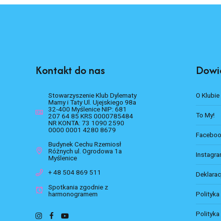
Kontakt do nas
Dowie
Stowarzyszenie Klub Dylematy
O Klubie
Mamy i Taty Ul. Ujejskiego 98a
32-400 Myślenice NIP: 681
To My!
207 64 85 KRS 0000785484
NR KONTA: 73 1090 2590
0000 0001 4280 8679
Facebo
Budynek Cechu Rzemiosł
Różnych ul. Ogrodowa 1a
Instagr
Myślenice
+ 48 504 869 511
Deklarac
Spotkania zgodnie z
harmonogramem
Polityka
Polityka