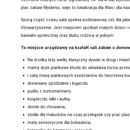
plac zabaw Myślenic, więc to lokalizacja dla Was i dla nas
Sporą część czasu sala spełnia podstawowy cel, dla jaki
Stowarzyszenie. Jest miejscem spotkań małych dzieci i ich
bawialni społecznej oraz klubu rodzica w jednym.
To miejsce urządzamy na kształt sali zabaw o domo
Na środku leży wielki, klasyczny dywan w drogi i miast
mamy duże piankowe klocki do układania torów prze
i całą masę piankowych sześcianów do tworzenia bud
drewniane zjeżdżalnie i bujaczki,
pudło z instrumentami,
książeczki, lalki i autka,
domki do chowania,
stoliki dla maluchów na czas przekąsek czy prac plas
maty sensoryczne dla bobasków,