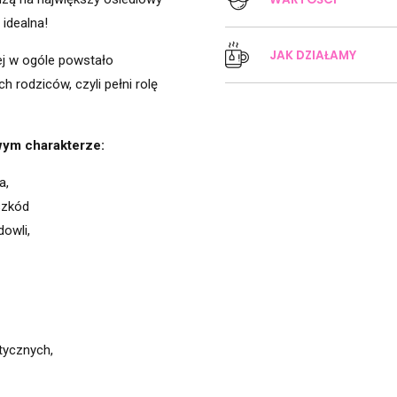
 idealna!
Edukacja
JAK DZIAŁAMY
ej w ogóle powstało
 rodziców, czyli pełni rolę
Integracja
wym charakterze:
a,
Przyjaźń
szkód
owli,
tycznych,