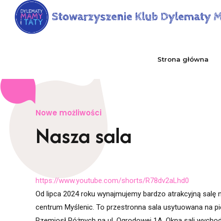
Strona główna
Nowe możliwości
Nasza sala
https://www.youtube.com/shorts/R78dv2aLhd0
Od lipca 2024 roku wynajmujemy bardzo atrakcyjną sal
centrum Myślenic. To przestronna sala usytuowana na p
Rzemiosł Różnych na ul. Ogrodowej 1A. Okna sali wycho