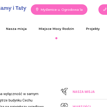
Myślenice u. Ogrodowa 1a
Nasza misja
Miejsce Mocy Rodzin
Projekty
NASZA MISJA
ę na wyłączność w samym
iętrze budynku Cechu
WARTOŚCI
dzą na największy osiedlowy